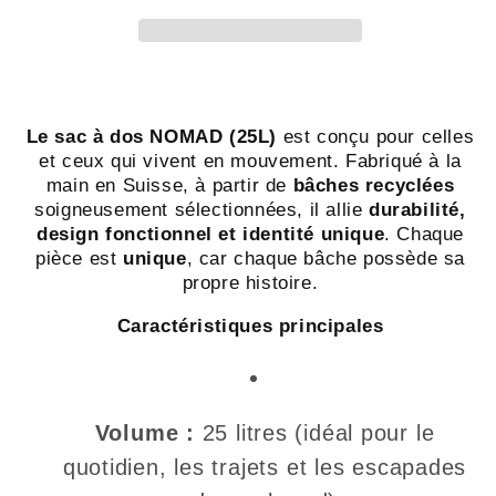
Sac
Sac
à
à
dos
dos
en
en
bâche
bâche
Le sac à dos NOMAD (25L)
est conçu pour celles
recyclée
recyclée
et ceux qui vivent en mouvement. Fabriqué à la
–
–
main en Suisse, à partir de
bâches recyclées
Swiss
Swiss
soigneusement sélectionnées, il allie
durabilité,
design fonctionnel et identité unique
. Chaque
Made
Made
pièce est
unique
, car chaque bâche possède sa
propre histoire.
Caractéristiques principales
Volume :
25 litres (idéal pour le
quotidien, les trajets et les escapades