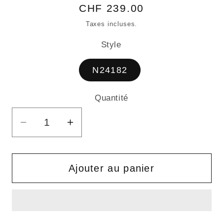
Prix
CHF 239.00
habituel
Taxes incluses.
Style
N24182
Quantité
Quantité
Réduire
Augmenter
la
la
quantité
quantité
de
de
Ajouter au panier
NOMAD
NOMAD
(25L)
(25L)
–
–