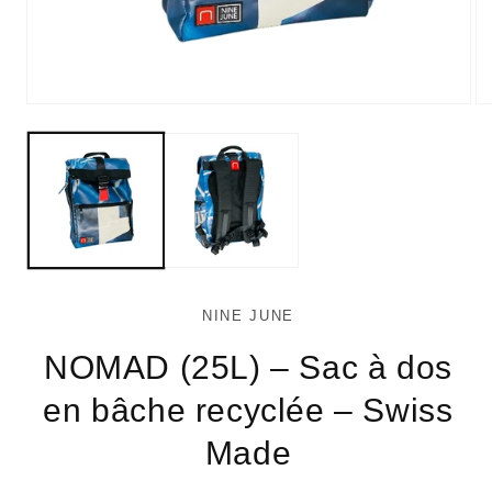
Ouvrir
Ou
le
le
média
mé
1
2
dans
da
une
un
fenêtre
fe
modale
mo
NINE JUNE
NOMAD (25L) – Sac à dos
en bâche recyclée – Swiss
Made