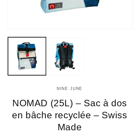
Ouvrir
Ou
le
le
média
mé
1
2
dans
da
une
un
fenêtre
fe
modale
mo
NINE JUNE
NOMAD (25L) – Sac à dos
en bâche recyclée – Swiss
Made