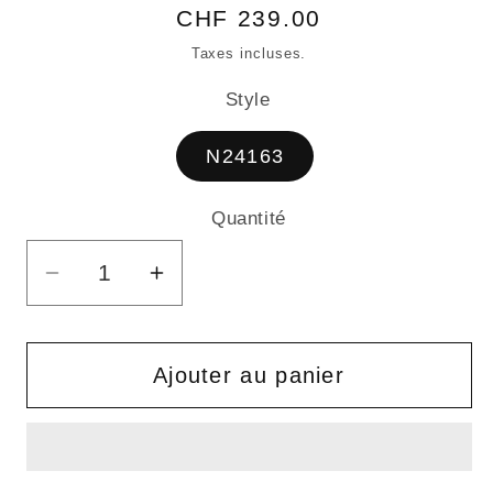
Prix
CHF 239.00
habituel
Taxes incluses.
Style
N24163
Quantité
Quantité
Réduire
Augmenter
la
la
quantité
quantité
de
de
Ajouter au panier
NOMAD
NOMAD
(25L)
(25L)
–
–