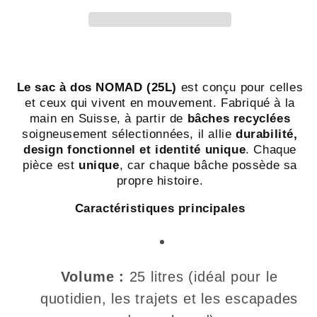
Sac
Sac
à
à
dos
dos
en
en
bâche
bâche
Le sac à dos NOMAD (25L)
est conçu pour celles
recyclée
recyclée
et ceux qui vivent en mouvement. Fabriqué à la
–
–
main en Suisse, à partir de
bâches recyclées
Swiss
Swiss
soigneusement sélectionnées, il allie
durabilité,
design fonctionnel et identité unique
. Chaque
Made
Made
pièce est
unique
, car chaque bâche possède sa
propre histoire.
Caractéristiques principales
Volume :
25 litres (idéal pour le
quotidien, les trajets et les escapades