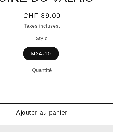
Prix
CHF 89.00
habituel
Taxes incluses.
Style
M24-10
Quantité
Quantité
e
Augmenter
la
é
quantité
de
Ajouter au panier
SAC
ENGER
MESSENGER