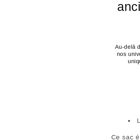
anc
Au-delà d
nos univ
uniq
Ce sac é