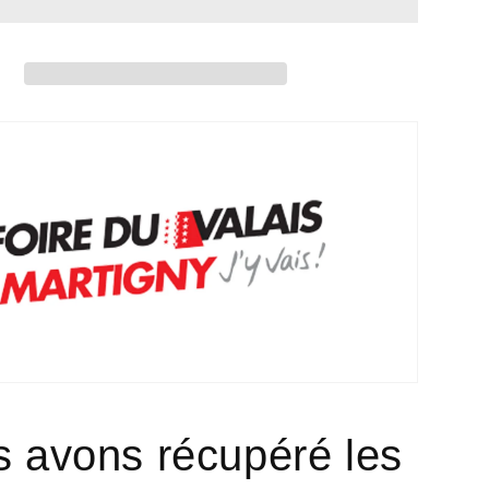
-
FOIRE
DU
S
VALAIS
 avons récupéré les