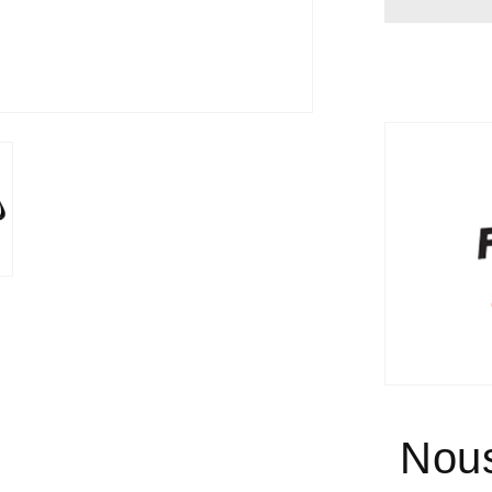
-
FOIRE
DU
VALAI
Nous