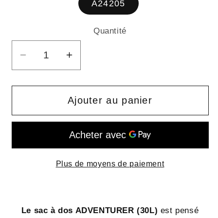
A24205
Quantité
Quantité
Réduire
Augmenter
la
la
quantité
quantité
de
de
Ajouter au panier
ADVENTURER
ADVENTURER
(35L)
(35L)
-
-
sac
sac
Plus de moyens de paiement
à
à
dos
dos
en
en
bâche
bâche
Le sac à dos ADVENTURER (30L)
est pensé