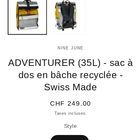
1
2
dans
da
une
un
fenêtre
fe
modale
mo
NINE JUNE
ADVENTURER (35L) - sac à
dos en bâche recyclée -
Swiss Made
Prix
CHF 249.00
habituel
Taxes incluses.
Style