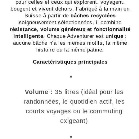
recyclée
recyclée
pour celles et ceux qui explorent, voyagent,
-
-
bougent et vivent dehors. Fabriqué à la main en
Suisse à partir de
bâches recyclées
Swiss
Swiss
soigneusement sélectionnées, il combine
Made
Made
résistance, volume généreux et fonctionnalité
intelligente
. Chaque Adventurer est
unique
:
aucune bâche n’a les mêmes motifs, la même
histoire ou la même patine.
Caractéristiques principales
Volume :
35 litres (idéal pour les
randonnées, le quotidien actif, les
courts voyages ou le commuting
exigeant)