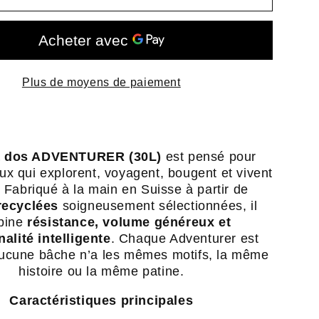
NTURER
ADVENTURER
(35L)
-
sac
Plus de moyens de paiement
à
dos
en
bâche
à dos ADVENTURER (30L)
est pensé pour
ée
recyclée
eux qui explorent, voyagent, bougent et vivent
-
 Fabriqué à la main en Suisse à partir de
Swiss
recyclées
soigneusement sélectionnées, il
Made
bine
résistance, volume généreux et
alité intelligente
. Chaque Adventurer est
ucune bâche n’a les mêmes motifs, la même
histoire ou la même patine.
Caractéristiques principales