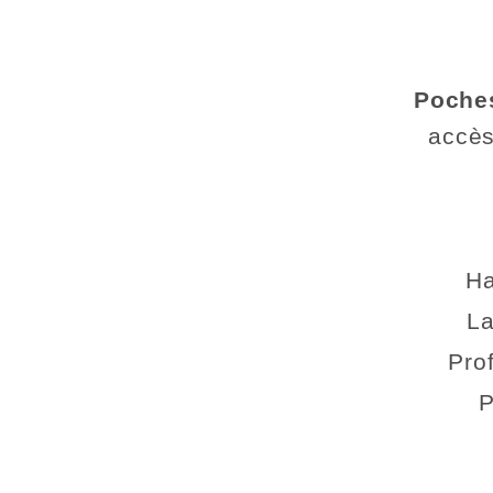
Poches
accès
Ha
La
Pro
P