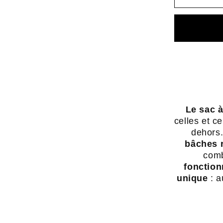
ADVE
(35L)
-
sac
à
dos
en
bâche
Le sac 
recycl
celles et c
-
dehors.
Swiss
bâches 
Made
com
fonctionn
unique
: a