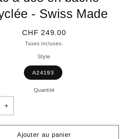
yclée - Swiss Made
Prix
CHF 249.00
habituel
Taxes incluses.
Style
A24193
Quantité
Quantité
e
Augmenter
la
é
quantité
de
Ajouter au panier