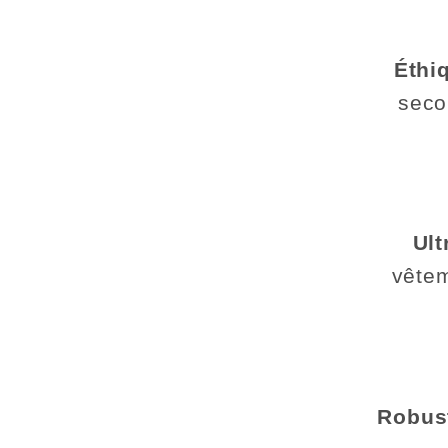
Éthi
seco
Ult
vêtem
Robust