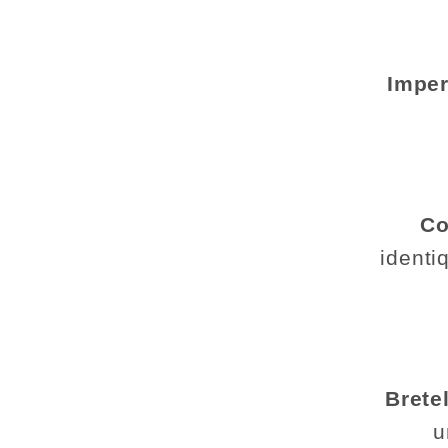
Imper
Co
identi
Brete
u