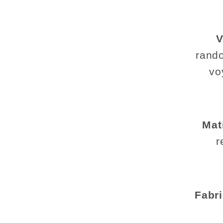
V
rando
vo
Mat
r
Fabri