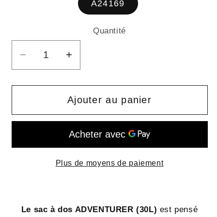
A24169
Quantité
Quantité
Réduire
Augmenter
la
la
quantité
quantité
de
de
Ajouter au panier
ADVENTURER
ADVENTURER
(35L)
(35L)
-
-
sac
sac
Plus de moyens de paiement
à
à
dos
dos
en
en
bâche
bâche
Le sac à dos ADVENTURER (30L)
est pensé