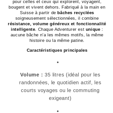
recyclée
recyclée
pour celles et ceux qui explorent, voyagent,
-
-
bougent et vivent dehors. Fabriqué à la main en
Suisse à partir de
bâches recyclées
Swiss
Swiss
soigneusement sélectionnées, il combine
Made
Made
résistance, volume généreux et fonctionnalité
intelligente
. Chaque Adventurer est
unique
:
aucune bâche n’a les mêmes motifs, la même
histoire ou la même patine.
Caractéristiques principales
Volume :
35 litres (idéal pour les
randonnées, le quotidien actif, les
courts voyages ou le commuting
exigeant)