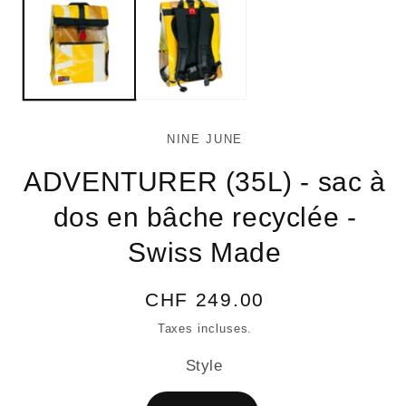
1
2
dans
da
une
un
fenêtre
fe
modale
mo
NINE JUNE
ADVENTURER (35L) - sac à
dos en bâche recyclée -
Swiss Made
Prix
CHF 249.00
habituel
Taxes incluses.
Style