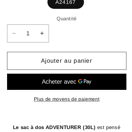
A24167
Quantité
Quantité
Réduire
Augmenter
la
la
quantité
quantité
de
de
Ajouter au panier
ADVENTURER
ADVENTURER
(35L)
(35L)
-
-
sac
sac
Plus de moyens de paiement
à
à
dos
dos
en
en
bâche
bâche
Le sac à dos ADVENTURER (30L)
est pensé