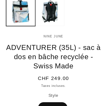
1
2
dans
da
une
un
fenêtre
fe
modale
mo
NINE JUNE
ADVENTURER (35L) - sac à
dos en bâche recyclée -
Swiss Made
Prix
CHF 249.00
habituel
Taxes incluses.
Style