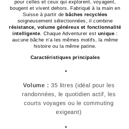
recyclée
recyclée
pour celles et ceux qui explorent, voyagent,
-
-
bougent et vivent dehors. Fabriqué à la main en
Suisse à partir de
bâches recyclées
Swiss
Swiss
soigneusement sélectionnées, il combine
Made
Made
résistance, volume généreux et fonctionnalité
intelligente
. Chaque Adventurer est
unique
:
aucune bâche n’a les mêmes motifs, la même
histoire ou la même patine.
Caractéristiques principales
Volume :
35 litres (idéal pour les
randonnées, le quotidien actif, les
courts voyages ou le commuting
exigeant)