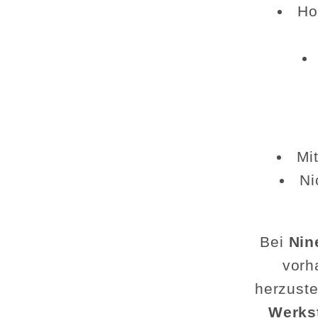
Ho
Mi
Ni
Bei
Nin
vorh
herzuste
Werks