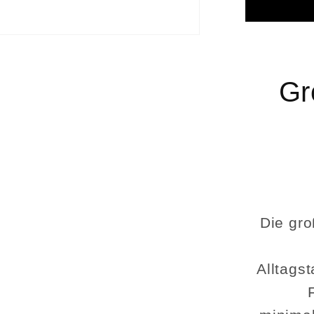
aus
recycel
Plane
–
Swiss
Gr
Made
Die gro
Alltags