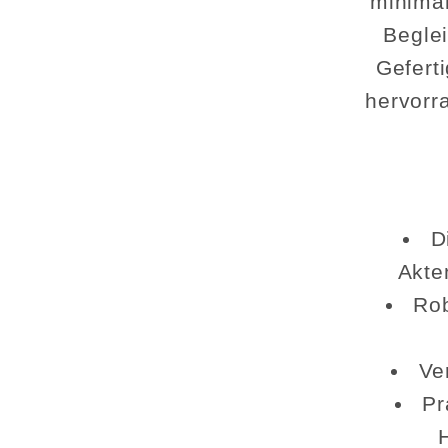
minimal
Beglei
Gefert
hervorra
D
Akte
Rob
Ve
Pr