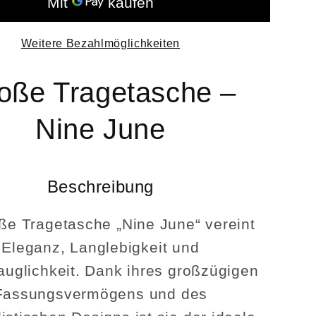
aus
ter
recycelter
Weitere Bezahlmöglichkeiten
Plane
–
Swiss
oße Tragetasche –
Made
Nine June
Beschreibung
ße Tragetasche „Nine June“ vereint
Eleganz, Langlebigkeit und
tauglichkeit. Dank ihres großzügigen
Fassungsvermögens und des