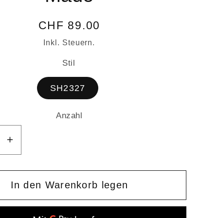
Normaler
CHF 89.00
Preis
Inkl. Steuern.
Stil
SH2327
Anzahl
Anzahl
ere
Erhöhe
die
Menge
für
In den Warenkorb legen
Große
asche
Tragetasche