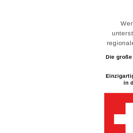
Wer
unters
regional
Die große 
Einzigarti
in 