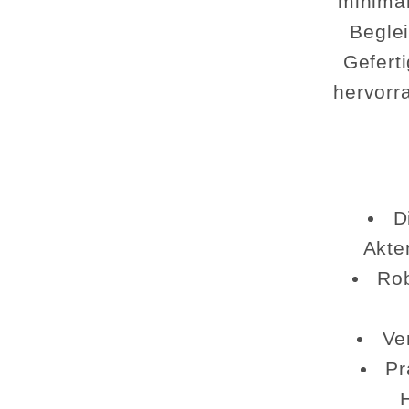
minimal
Beglei
Gefert
hervorra
D
Akte
Rob
Ve
Pr