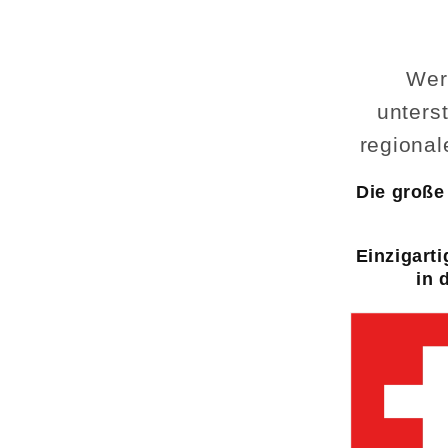
Wer
unters
regional
Die große 
Einzigarti
in 