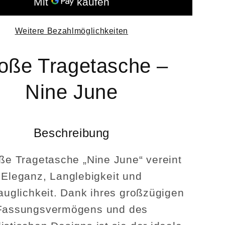
aus
ter
recycelter
Weitere Bezahlmöglichkeiten
Plane
–
Swiss
oße Tragetasche –
Made
Nine June
Beschreibung
ße Tragetasche „Nine June“ vereint
Eleganz, Langlebigkeit und
tauglichkeit. Dank ihres großzügigen
Fassungsvermögens und des