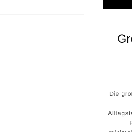
aus
recycel
Plane
–
Swiss
Gr
Made
Die gro
Alltags