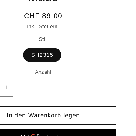
Normaler
CHF 89.00
Preis
Inkl. Steuern.
Stil
SH2315
Anzahl
Anzahl
ere
Erhöhe
die
Menge
für
In den Warenkorb legen
Große
asche
Tragetasche