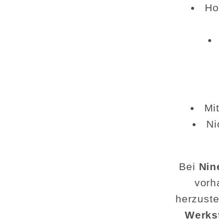
Ho
Mi
Ni
Bei
Nin
vorh
herzuste
Werks