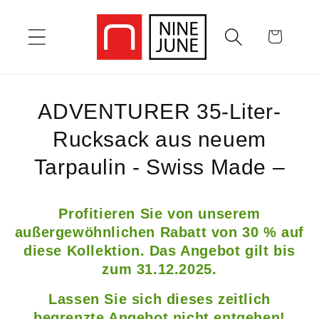
Direkt
zum
Warenkorb
Inhalt
K
ADVENTURER 35-Liter-
a
Rucksack aus neuem
t
Tarpaulin - Swiss Made –
e
Profitieren Sie von unserem
g
außergewöhnlichen Rabatt von 30 % auf
o
diese Kollektion. Das Angebot gilt bis
zum 31.12.2025.
r
Lassen Sie sich dieses zeitlich
i
begrenzte Angebot nicht entgehen!